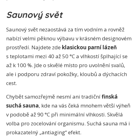
Saunový svět
Saunový svět nezaostává za tím vodním a rovněž
nabízí velmi pěknou výbavu v krásném designovém
prostředí. Najdete zde
klasickou parní lázeň
s teplotami mezi 40 až 50 °C a vlhkostí šplhající se
až k 100 %. Jde o skvělé místo pro uvolnění svalů,
ale i podporu zdraví pokožky, kloubů a dýchacích
cest.
Chybět samozřejmě nesmí ani tradiční
finská
suchá sauna
, kde na vás čeká mnohem větší výheň
v podobě až 90 °C při minimální vlhkosti. Skvělá
volba pro zocelování organismu. Suchá sauna má i
prokazatelný „antiaging“ efekt.