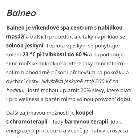
Balneo
Balneo je víkendové spa centrum s nabídkou
masáží
a dalších procedur, ale taky například se
solnou jeskyní
. Teplota v jeskyni se pohybuje
kolem
23 °C při vlhkosti do 60 %
a napodobuje
silné mořské mikroklima, které díky minerálním
solím blahodárně působí především na pokožku a
dýchací cesty.
Návštěva jeskyně stojí 200 Kč na
hodinu
. Hosté mohou uplatnit 20% slevy, které platí
i pro wellness a bazén mimo volnou provozní dobu.
Další zajímavou možností je
koupel
s chromoterapií
– tedy
barevnou terapií
. Jde o
energizující proceduru a v ceně je i lahev prosecca