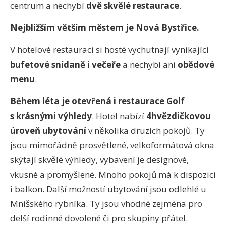
centrum a nechybí
dvě skvělé restaurace
.
Nejbližším větším městem je Nová Bystřice.
V hotelové restauraci si hosté vychutnají vynikající
bufetové snídaně i večeře
a nechybí ani
obědové
menu
.
Během léta je otevřená i restaurace Golf
s krásnými výhledy
. Hotel nabízí
4hvězdičkovou
úroveň ubytování
v několika druzích pokojů. Ty
jsou mimořádně prosvětlené, velkoformátová okna
skýtají skvělé výhledy, vybavení je designové,
vkusné a promyšlené. Mnoho pokojů má k dispozici
i balkon. Další možností ubytování jsou odlehlé u
Mnišského rybníka. Ty jsou vhodné zejména pro
delší rodinné dovolené či pro skupiny přátel.