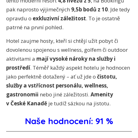
tento moderní resort
4,8 hvězd z 5
, na Bookingu
pak naprosto výjimečných
9,5b bodů z 10
. Jde tedy
opravdu o
exkluzivní záležitost
. To je ostatně
patrné na první pohled.
Hotel zaujme hosty, kteří si chtějí užít pobyt či
dovolenou spojenou s wellness, golfem či outdoor
aktivitami a
mají vysoké nároky na služby i
prostředí
. Téměř každý aspekt hotelu je hodnocen
jako perfektně dotažený – ať už jde o
čistotu,
služby a vstřícnost personálu, wellness,
gastronomii
nebo jiné záležitosti.
Amenity
v České Kanadě
je tudíž sázkou na jistotu.
Naše hodnocení: 91 %