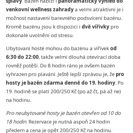
splavy
. Bazén nabízí i
panoramatický výhled do
venkovní wellness zahrady
a velmi atraktivní je i
možnost nastavení barevného podsvícení bazénu.
Kromě bazénu jsou k dispozici i
dvě vířivky
pro
dokonalé uvolnění od stresu.
Ubytovaní hosté mohou do bazénu a vířívek
od
6:30 do 22:00
, takže velmi dlouhá otevírací doba
rovněž potěší. Do 8 hodin ráno je ovšem bazén
vyhrazen pro plavání. Ještě lepší zprávou je, že
pro
hosty je bazén zdarma denně do 19. hodiny
. Po
19. hodině se platí 200/250 Kč (po až čt, pá až ne)
na hodinu.
Pro neubytované hosty je bazén otevřen od 10 do
18 hodin
. Rezervace je nutná aspoň 24 hodin
předem a cena je opět 200/250 Kč na hodinu.