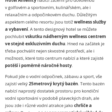
Hotel Amenity
nabízí zázemí pro dovolenou
v golfovém a sportovním, kulinářském, ale i
relaxačním a odpočinkovém duchu. Důležitým
aspektem celého resortu jsou totiž
wellness služby
a vybavení
. A tento designový hotel se můžete
pochlubit
vskutku nádherným wellness centrem
ve stejně exkluzivním duchu
. Hned na začátek je
třeba pochválit nejen skvostné prostředí, ale i
možnosti, které toto centrum nabízí a které zajisté
potěší i poměrně náročné hosty
.
Pokud jde o vodní odpočinek, zábavu a sport, vše
zajistí velký
25metrový krytý bazén
. Tento bazén
nabízí naprostý dostatek prostoru pro kondiční
vodní sportování v podobě plaveckých drah, ale
jsou zde i různé vodní atrakce jako
chrliče a