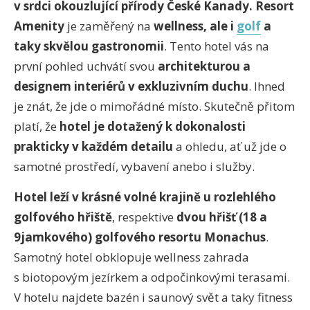
v srdci okouzlující přírody České Kanady. Resort
Amenity
je zaměřený na
wellness, ale i
golf
a
taky skvělou gastronomii
. Tento hotel vás na
první pohled uchvátí svou
architekturou a
designem interiérů v exkluzivním duchu
. Ihned
je znát, že jde o mimořádné místo. Skutečně přitom
platí, že
hotel je dotažený k dokonalosti
prakticky v každém detailu
a ohledu, ať už jde o
samotné prostředí, vybavení anebo i služby.
Hotel leží v krásné volné krajině u rozlehlého
golfového hřiště
, respektive
dvou hřišť (18 a
9jamkového) golfového resortu Monachus
.
Samotný hotel obklopuje wellness zahrada
s biotopovým jezírkem a odpočinkovými terasami.
V hotelu najdete bazén i saunový svět a taky fitness