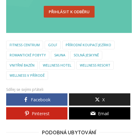
PŘIHLÁSIT K ODBĚRU
FITNESS CENTRUM
GOLF
PŘÍRODNÍ KOUPACÍ JEZÍRKO
ROMANTICKÉ POBYTY
SAUNA
SOLNÁ JESKYNĚ
VNITŘNÍ BAZÉN
WELLNESS HOTEL
WELLNESS RESORT
WELLNESS V PŘÍRODĚ
Sdílej se svými přáteli
Facebook
X
Pinterest
Email
PODOBNÁ UBYTOVÁNÍ