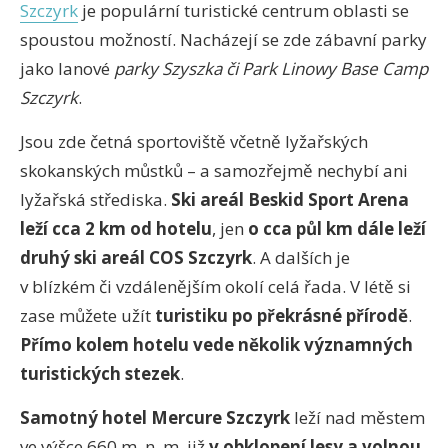
Szczyrk
je populární turistické centrum oblasti se
spoustou možností. Nacházejí se zde zábavní parky
jako lanové
parky Szyszka či Park Linowy Base Camp
Szczyrk
.
Jsou zde četná sportoviště včetně lyžařských
skokanských můstků – a samozřejmě nechybí ani
lyžařská střediska.
Ski areál Beskid Sport Arena
leží cca 2 km od hotelu
, jen
o cca půl km dále leží
druhý ski areál COS Szczyrk
. A dalších je
v blízkém či vzdálenějším okolí celá řada. V létě si
zase můžete užít
turistiku po překrásné přírodě
.
Přímo kolem hotelu vede několik významných
turistických stezek
.
Samotný hotel Mercure Szczyrk
leží nad městem
ve výšce 660 m. n. m. již
v obklopení lesy a volnou