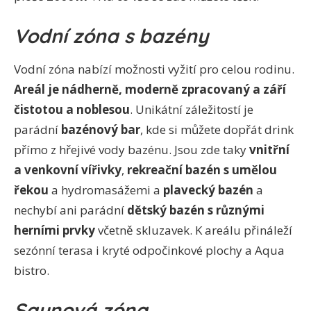
Vodní zóna s bazény
Vodní zóna nabízí možnosti vyžití pro celou rodinu.
Areál je nádherně, moderně zpracovaný a září
čistotou a noblesou
. Unikátní záležitostí je
parádní
bazénový bar
, kde si můžete dopřát drink
přímo z hřejivé vody bazénu. Jsou zde taky
vnitřní
a venkovní vířivky
,
rekreační bazén s umělou
řekou
a hydromasážemi a
plavecký bazén
a
nechybí ani parádní
dětský bazén s různými
herními prvky
včetně skluzavek. K areálu přináleží
sezónní terasa i kryté odpočinkové plochy a Aqua
bistro.
Saunová zóna