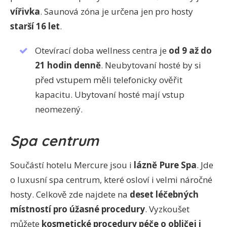
vířivka
. Saunová zóna je určena jen pro hosty
starší 16 let
.
Otevírací doba wellness centra je
od
9 až do
21 hodin denně
. Neubytovaní hosté by si
před vstupem měli telefonicky ověřit
kapacitu. Ubytovaní hosté mají vstup
neomezený.
Spa centrum
Součástí hotelu Mercure jsou i
lázně Pure Spa
. Jde
o luxusní spa centrum, které osloví i velmi náročné
hosty. Celkově zde najdete na
deset léčebných
místností pro úžasné procedury
. Vyzkoušet
můžete
kosmetické procedury péče o obličej i