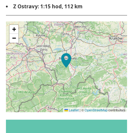
Z Ostravy: 1:15 hod, 112 km
+
−
Leaflet
|
©
OpenStreetMap
contributors