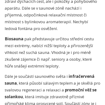
zdraví dýchacích cest, ale i pokožky a pohybového
aparátu. Dále se v saunové zóně nachází i
příjemná, odpočinková relaxační místnost či
místnost s bylinkovou aromaterapií. Nechybí
ledová fontána pro osvěžení.
Biosauna
pak představuje určitou střední cestu
mezi extrémy, nabízí nižší teploty a přirozenější
vlhkost než suchá sauna. Vhodná je i pro méně
zkušené zájemce či např. seniory a osoby, které
hůře snášejí extrémní teploty.
Dále je součástí saunového světa i
infračervená
sauna
, která působí sálavým teplem a je skvělá pro
svalovou regeneraci a relaxaci a
promoční věž se
solankou
, která imituje zdravotně příznivé
přímořské klima prosycené solí. Součástí zóny je i