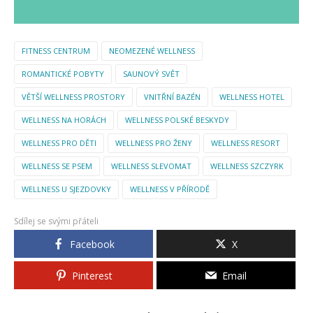
FITNESS CENTRUM
NEOMEZENÉ WELLNESS
ROMANTICKÉ POBYTY
SAUNOVÝ SVĚT
VĚTŠÍ WELLNESS PROSTORY
VNITŘNÍ BAZÉN
WELLNESS HOTEL
WELLNESS NA HORÁCH
WELLNESS POLSKÉ BESKYDY
WELLNESS PRO DĚTI
WELLNESS PRO ŽENY
WELLNESS RESORT
WELLNESS SE PSEM
WELLNESS SLEVOMAT
WELLNESS SZCZYRK
WELLNESS U SJEZDOVKY
WELLNESS V PŘÍRODĚ
Sdílej se svými přáteli
Facebook
X
Pinterest
Email