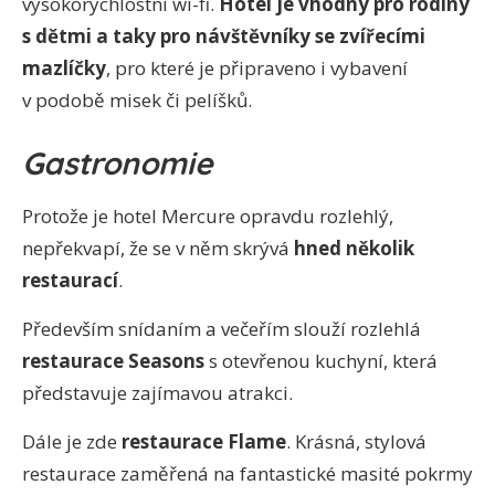
vysokorychlostní wi-fi.
Hotel je vhodný pro rodiny
s dětmi a taky pro návštěvníky se zvířecími
mazlíčky
, pro které je připraveno i vybavení
v podobě misek či pelíšků.
Gastronomie
Protože je hotel Mercure opravdu rozlehlý,
nepřekvapí, že se v něm skrývá
hned několik
restaurací
.
Především snídaním a večeřím slouží rozlehlá
restaurace Seasons
s otevřenou kuchyní, která
představuje zajímavou atrakci.
Dále je zde
restaurace Flame
. Krásná, stylová
restaurace zaměřená na fantastické masité pokrmy