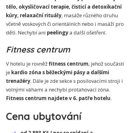
tělo, okysličovací terapie, čisticí a detoxikační
kúry, relaxační rituály
, masáže různého druhu
včetně voskových či orientálních nebo i masáží pro
děti. Nechybí ani
peelingy
a další ošetření.
Fitness centrum
V hotelu je rovněž
fitness centrum
, jehož součástí
je
kardio zóna s běžeckými pásy a dalšími
trenažéry
. Dále je zde sekce s posilovacími stroji i
volnými váhami a nechybí protahovací zóna.
Fitness centrum najdete v 6. patře hotelu
.
Cena ubytování
od 2 893 Kč / noc se snídaní a