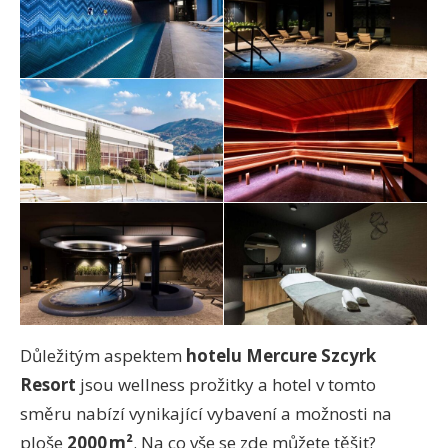
Důležitým aspektem
hotelu Mercure Szcyrk
Resort
jsou wellness prožitky a hotel v tomto
směru nabízí vynikající vybavení a možnosti na
ploše
2000 m²
. Na co vše se zde můžete těšit?