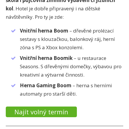
škola i půjčovna zimního vybavení či jízdních
kol
. Hotel je dobře připravený i na dětské
návštěvníky. Pro ty je zde:
Vnitřní herna Boom
– dřevěné prolézací
sestavy s klouzačkou, balonkový ráj, herní
zóna s PS a Xbox konzolemi.
Vnitřní herna Boomik
– u restaurace
Seasons. S dřevěnými domečky, výbavou pro
kreativní a výtvarné činnosti.
Herna Gaming Boom
– herna s herními
automaty pro starší děti.
Najít volný termín